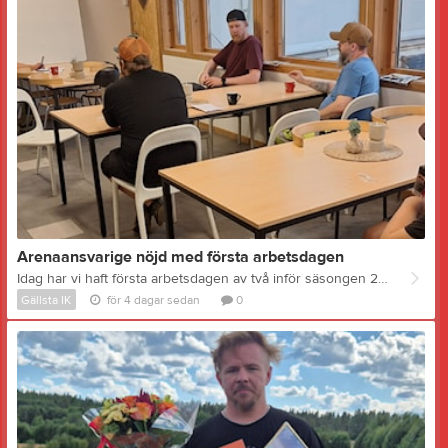
Arenaansvarige nöjd med första arbetsdagen
Idag har vi haft första arbetsdagen av två inför säsongen 26/27. Nio medlemmar kom, varav två från våra yngsta lag. Trots det något klena deltagandet blev det en lyckad dag. - Jag är mycket nöjd, sa arenaansvarige Robert Lindkvist. Trots den klena uppslutningen kan vi pricka av flera av de punkter vi hade på dagordningen innan den första september när vi skall slå på kylan. Dessutom har vi påbörjat andra åtgärder. Kommer det fler nästa gång kommer det här att gå jättebra. Jag vill också passa på att ge en extra eloge till Markus Nordin som på eget initiativ fixade en släpvagn och körde iväg skräp till tippen. Så här ser listan ut just nu: - Grovstäda överallt, inne och ute - KLART - Jämna ut bädden med laser - Påbörjat - Skura vattentankar - Påbörjat - Byta filter i kyl- och vattensystem - KLART - Justera portarna in till isen - Kontroll och lagning av skyddssnät (publikskydd) - KLART - Kontroll av målburar, lagning av nät vid behov - Påbörjat - Kontroll och justering av ljudanläggning - Röjning av gräs och sly runt arenan - Påbörjat - Starta upp vattensystemet inför säsongen - Påbörjat - Fixa nya bänkar till ungdomslagens poolspel NÄSTA ARBETSDAG: Söndag 30 augusti kl 11:00 Bilden: Robert Lindkvist går igenom vad som behöver göras innan säsongen 2026/27
Gällsta IK
för 4 dagar sedan
0