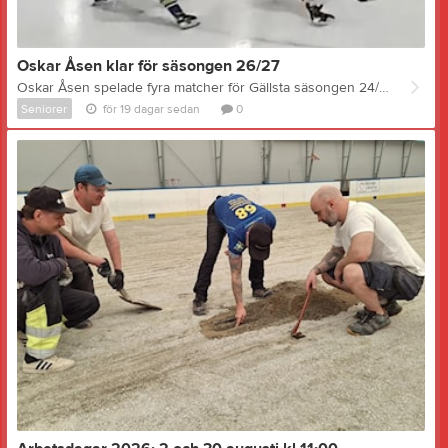
Oskar Åsen klar för säsongen 26/27
Oskar Åsen spelade fyra matcher för Gällsta säsongen 24/24, då på lån från Njurunda SK. Han trivdes så bra med det så att han kritade på för oss från och med förra säsongen. Oskar blev lagets näst bäste poänggörare med 16 mål och 10 assist på 17 matcher. Nu är Oskar klar även för säsongen 26/27. - Ja, det blev en bra säsong i fjol, får hoppas på ännu fler poäng i år, säger Oskar. Det kommer att bli jättekul, jag hoppas på några fler nyförvärv och att vi kan gå hela vägen till serieseger den här gången. Oskar har faktiskt koppling till Gnarp och Nordanstig även utanför hockeyn. Mamma Ann kommer från Gnarp och som liten hängde Oskar en hel del i ishallen i Gällsta. Oskar spelade även i Gällstas U13 när vi hade ett samarbete med Njurunda SK. Sedan dess har karriären fortsatt, från målvakt upp till U15 blev det sedan utespel. Redan som 16-åring debuterade Oskar i seniorspel med NSK och fortsatte med det parallellt med 49 matcher och 49 poäng som junior. Totalt blev det 22 matcher i div 3 och 42 matcher i div 2 innan övergången till Gällsta förra säsongen. Bilden: #24 Oskar Åsen gör ett av sina 16 mål säsongen 25/26, här i bortamatch mot Näldens IF, em match som Gällsta förlorade med 4-2. TRUPPEN 26/27 som den ser ut idag: Målvakter: John Markusson (2005) Moderklubb GIK Backar: Eric Björk (1997) Moderklubb Njurunda SK Neo Eldh Jonsson (2003) Moderklubb Hudiksvalls HC Daniel Zetterberg (2001) Moderklubb Njurunda SK Alfred Åström (2004) Moderklubb Njurunda SK August Camél (2008) Moderklubb GIK Alfons Wennström (2001) Moderklubb Lindefallets SK Anfallare: Liam Lundwall (2005) Moderklubb GIK Jacob Andreasson (2001) Moderklubb GIK Emil Abrahamsson (2004) Moderklubb Njurunda SK Mille Abrahamsson (2006) Moderklubb Njurunda SK William Häglund (2004) Moderklubb IF Sundsvall Hockey Joakim Wiberg (2001) Moderklubb Huddinge IK Rasmus Edh (2003) Moderklubb GIK Tiam Eldh Jonsson (2008) Moderklubb Hudiksvalls HC Tobias Holm (1997) Moderklubb GIK Adrian Zetterberg NY! (2004) Moderklubb Njurunda SK Oskar Åsén (2003) Moderklubb Njurunda SK Huvudtränare: Niklas Granell Ass tränare: Daniel Kvarnvall Sportchef: Pelle Granell
Seniorer
för 19 dagar sedan
0