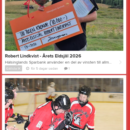
Robert Lindkvist - Årets Eldsjäl 2026
Hälsinglands Sparbank använder en del av vinsten till allmännyttiga ändamål i bygden där banken finns. Det kallas "Hälsinglands Sparbank - Ger tillbaka". Vi i Gällsta IK fick till exempel bidrag till bygget av nya omklädningsrum för några år sedan. Banken delar dessutom ut stipendier till personer och företag som gjort förtjänstfulla insatser under året. Idag på Bergsjödagen fick vår arenansvarige Robert Lindkvist stipendium i kategorin Årets eldsjäl. Hälsinglands Sparbanks motivering lyder som följer: "Årets stipendiat är ett lysande exempel på hur ideellt engagemang och osjälviskt arbete kan skapa möjligheter för en hel bygd. Det är ett arbete som sällan syns i rampljuset, men som är helt avgörande för att en uppskattad verksamhet skall fungera - dag efter dag, år efter år. Med ett stort personligt engagemang och en imponerande arbetesinsats ser stipendiaten till att ishallen i Gällsta hålls i gång. Som arenaansvarig tar han ansvar för allt från den dagliga driften till att anläggningen fungerar när träningar och matcher skall genomföras. Tack vare detta engagemang kan barn, ungdomar och vuxna från Nordanstig, liksom från närliggande orter, samlas kring ishockeyn och gemenskapen. Den föreningsägda ishallen är en viktig mötesplats för många. Det är med stor stolthet vi delar ut Hälsinglands Sparbanks stipendium för Årets Eldsjäl 2026 till Robert Lindkvist." Det är bara att gratulera Robert till en mycket välförtjänt utmärkelse och Hälsinglands Sparbank till ett mycket bra val! - Tack! Det här var en mycket stor överraskning, säger Robert. Otroligt roligt, jag vill verkligen tacka de eller den som nominerat mig till det här stipendiet. Det är jättekul för mig att bli uppmärksammad på det här sättet, det är många ideella timmar som läggs ner som nog inte så många är medvetna om. Men allra roligast är ju att klubbens verksamhet uppmärksammas - det är alldeles för många Nordanstigsbor som inte ens vet att vi och ishallen finns. Bilden: En glad, lätt chockad och mycket överraskad stipendiat med prischecken. Foto: Gustav Lindkvist
Gällsta IK
för 5 dagar sedan
1