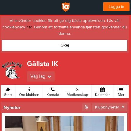
Logga in
Vi använder cookies för att ge dig bästa upplevelsen. Läs vår
cookiepolicy
här
. Genom att fortsätta använda tjänsten godkänner du
denna.
Okej
Gällsta IK
Välj lag
Start
Om klubben
Kontakt
Medlemskap
Kalender
Mer
Nyheter
Klubbnyheter