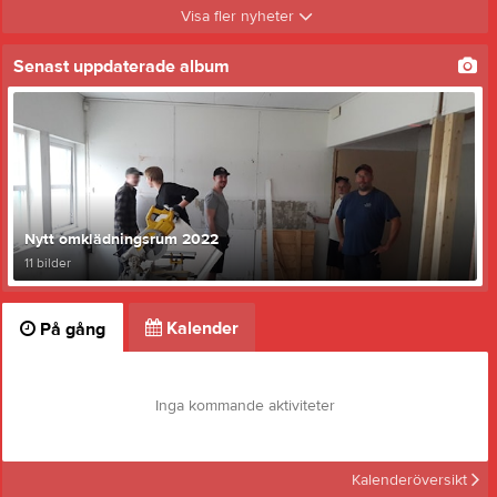
Visa fler nyheter
Senast uppdaterade album
Nytt omklädningsrum 2022
11 bilder
Kalender
På gång
Inga kommande aktiviteter
Kalenderöversikt