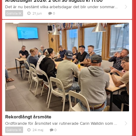
Arbetsdagar 2026: 2 och 30 augusti kl 11:00
Det är nu bestämt vilka arbetsdagar det blir under sommaren 2026. Lägg in dem i almanackan redan nu! På arbetsdagarna är alla välkomna att dra sitt strå till stacken för att hålla anläggningen i skick inför den nya säsongen. Det finns arbetsuppgifter för alla som vill vara med. Söndag 2 augusti kl 11:00 Söndag 30 augusti kl 11:00 Hej Robert Lindkvist! Vad är det som står på programmet i augusti när det är dags för arbetsdagar? - Det är mycket som skall fixas. Vi skall grovstäda hela anläggningen både inomhus och utomhus, vi skall jämna till pisten (grusbädden där isen skall läggas), skura vattentankar, byta vattenfilter, underhålla och rikta sargen, tvätta ismaskinen, kontrollera skyddsnäten och vid behov laga dessa, prova och kontrollera ljudsystemet samt röja bort buskar och gräs på utsidan av ishallen. Behöver vi ta med oss några speciella verktyg vid arbetsdagarna? - Det är framförallt händer och fötter som behövs, berättar arenaansvarige Robert Lundkvist. Men vi behöver laser för att kunna jämna ut pisten, vi behöver en cirkelsåg och vanliga verktyg typ hammare och skruvdragare. För utomhusarbetet behövs det grästrimmer och röjsåg för småträd och buskar. Hur länge kommer vi att hålla på? - Det beror på hur många vi blir. Ju fler vi blir desto fortare kommer det att gå givetvis. Jag brukar säga att har man bara tid att vara med i en timme så kom i alla fall, alla insatser är värdefulla och ju fler som hjälps åt desto mindre blir det för var och en. Bilden: Från en av arbetsdagarna förra året när vi kollade hur djupt de olika kylledningarna i pisten låg inför utjämning av ytan.
Gällsta IK
21 jun
0
Rekordlångt årsmöte
Ordförande för årsmötet var rutinerade Carin Walldin som skötte klubbföringen både elegant och säkert. Trots Carins rutin blev det ett rekordlångt årsmöte. Genomgången av förra årets ekonomiska förehavanden krävde en hel del tid till att börja med. Resultatet slutade på ca -187 tusen kronor, vilket givetvis var en anledning till både noggrann genomgång och en och annan fråga. Dessutom presenterade styrelsen förslag till nya stadgar, nya riktlinjer mm vilket krävde en hel del tid för genomgång, diskussion och beslut. Medlemsavgiften beslutades orförändrad, 300 kr respektive 500 kr för familj. Avgående ledamöterna Ingela Söderlind, Erik Söderlind och Sara Sjödin avtackades av ordförande Susanne Swanston Kurtson. Nya i styrelsen blev Pehr Andersson, Linda Granell och Robert Lundwall. Bilden: Cirka 20 medlemmar bevistade klubbens årsmöte
Gällsta IK
24 maj
0