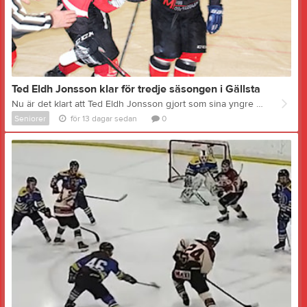
Ted Eldh Jonsson klar för tredje säsongen i Gällsta
Nu är det klart att Ted Eldh Jonsson gjort som sina yngre bröder och kritat på för sin tredje raka säsong i Gällsta IK. Ted har under de två senaste säsongerna varit vår poängkung. Säsongen 24/25 blev det hela 48 poäng (24+24) på 14 matcher och ett helt magnifikt poänsnitt med 3,43 poäng per match. Förra säsongen blev det 29 poäng (15+14) på 18 matcher. Vad är det som gör att du fortsätter i Gällsta? - Självklart att fortsätta i Gällsta. Det är kul. Roliga gubbar. Jag vill ju vara med och slutföra det vi har påbörjat! Och det är? - Gå upp i division två förstås! Bilden: Ted har precis gjort ett av sina hittills 39 mål i Gällstas tröja, det här i en match hemma mot Brunflo IK2 TRUPPEN 26/27 som den ser ut idag: Målvakter: John Markusson (2005) Moderklubb GIK Backar: Eric Björk (1997) Moderklubb Njurunda SK Neo Eldh Jonsson (2003) Moderklubb Hudiksvalls HC Daniel Zetterberg (2001) Moderklubb Njurunda SK Alfred Åström (2004) Moderklubb Njurunda SK August Camél (2008) Moderklubb GIK Alfons Wennström (2001) Moderklubb Lindefallets SK Anfallare: Liam Lundwall (2005) Moderklubb GIK Jacob Andreasson (2001) Moderklubb GIK Emil Abrahamsson (2004) Moderklubb Njurunda SK Mille Abrahamsson (2006) Moderklubb Njurunda SK William Häglund (2004) Moderklubb IF Sundsvall Hockey Joakim Wiberg (2001) Moderklubb Huddinge IK Rasmus Edh (2003) Moderklubb GIK Tiam Eldh Jonsson (2008) Moderklubb Hudiksvalls HC Tobias Holm (1997) Moderklubb GIK Adrian Zetterberg NY! (2004) Moderklubb Njurunda SK Oskar Åsén (2003) Moderklubb Njurunda SK Ted Eldh Jonsson (2001) Moderklubb Hudiksvalls HC Huvudtränare: Niklas Granell Ass tränare: Daniel Kvarnvall Sportchef: Pelle Granell
Seniorer
för 13 dagar sedan
0